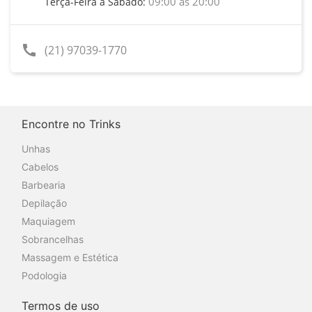
09:00 às 20:00
Terça-Feira a Sábado:
call
(21) 97039-1770
Encontre no Trinks
Unhas
Cabelos
Barbearia
Depilação
Maquiagem
Sobrancelhas
Massagem e Estética
Podologia
Termos de uso