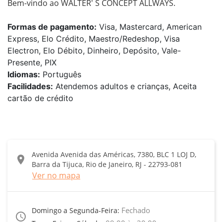
Bem-vindo ao WALTER' S CONCEPT ALLWAYS.
Formas de pagamento:
Visa, Mastercard, American
Express, Elo Crédito, Maestro/Redeshop, Visa
Electron, Elo Débito, Dinheiro, Depósito, Vale-
Presente, PIX
Idiomas:
Português
Facilidades:
Atendemos adultos e crianças, Aceita
cartão de crédito
Avenida Avenida das Américas, 7380, BLC 1 LOJ D,
location_on
Barra da Tijuca, Rio de Janeiro, RJ - 22793-081
Ver no mapa
Fechado
Domingo a Segunda-Feira:
access_time