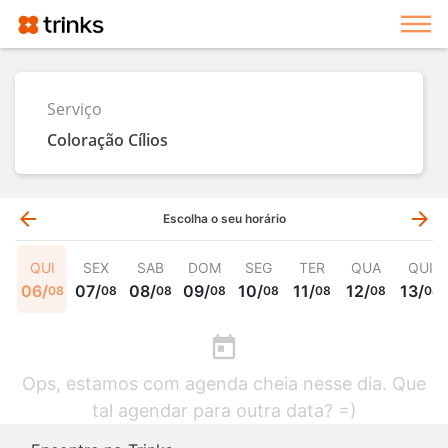
Exi
Serviço
Coloração Cílios
arrow_back
arrow_forward
Escolha o seu horário
QUI
SEX
SAB
DOM
SEG
TER
QUA
QUI
06
/
07
/
08
/
09
/
10
/
11
/
12
/
13
/
08
08
08
08
08
08
08
08
today
Ops, estamos com agenda cheia nesse dia. Que
tal agendar para outra data? =)