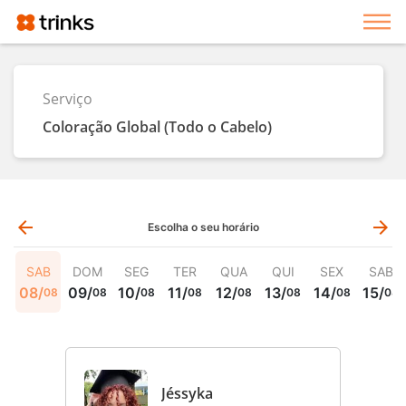
Exi
Serviço
Coloração Global (Todo o Cabelo)
arrow_back
arrow_forward
Escolha o seu horário
SAB
DOM
SEG
TER
QUA
QUI
SEX
SAB
08
/
09
/
10
/
11
/
12
/
13
/
14
/
15
/
08
08
08
08
08
08
08
08
Jéssyka