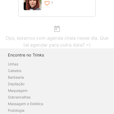
favorite_border
1
today
Ops, estamos com agenda cheia nesse dia. Que
tal agendar para outra data? =)
Encontre no Trinks
Unhas
Cabelos
Barbearia
Depilação
Maquiagem
Sobrancelhas
Massagem e Estética
Podologia