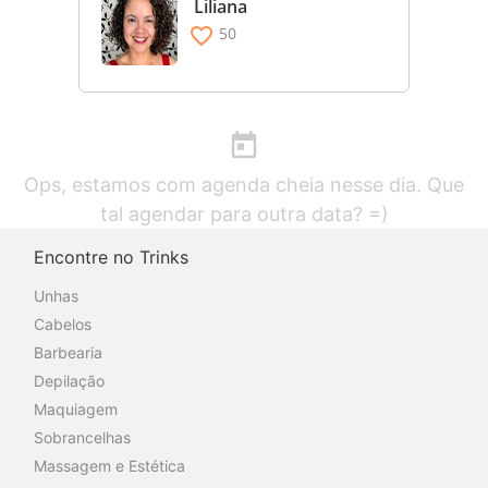
Liliana
favorite_border
50
today
Ops, estamos com agenda cheia nesse dia. Que
tal agendar para outra data? =)
Encontre no Trinks
Unhas
Cabelos
Barbearia
Depilação
Maquiagem
Sobrancelhas
Massagem e Estética