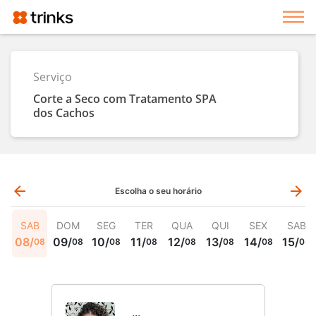
Exi
Serviço
Corte a Seco com Tratamento SPA
dos Cachos
arrow_back
arrow_forward
Escolha o seu horário
SAB
DOM
SEG
TER
QUA
QUI
SEX
SAB
08
/
09
/
10
/
11
/
12
/
13
/
14
/
15
/
08
08
08
08
08
08
08
08