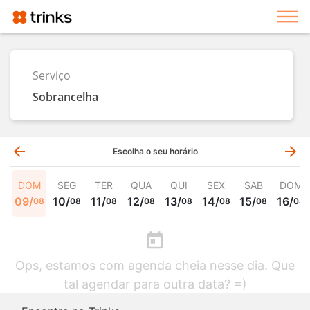
Exi
Serviço
Sobrancelha
arrow_back
arrow_forward
Escolha o seu horário
DOM
SEG
TER
QUA
QUI
SEX
SAB
DOM
09
/
10
/
11
/
12
/
13
/
14
/
15
/
16
/
08
08
08
08
08
08
08
08
today
Ops, estamos com agenda cheia nesse dia. Que
tal agendar para outra data? =)