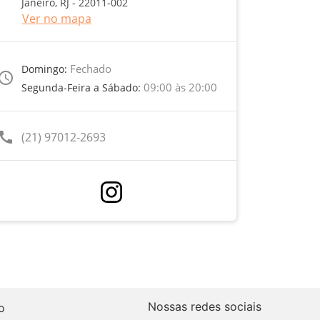
Janeiro, RJ - 22011-002
Ver no mapa
Fechado
Domingo:
ccess_time
09:00 às 20:00
Segunda-Feira a Sábado:
call
(21) 97012-2693
Nossas redes sociais
o