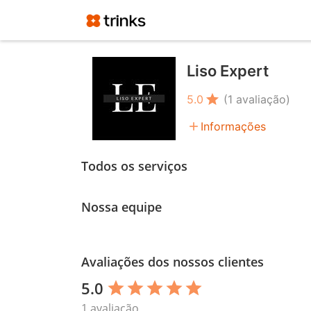
Liso Expert
star
5.0
(1 avaliação)
add
Informações
Todos os serviços
Nossa equipe
Avaliações dos nossos clientes
5.0
star
star
star
star
star
1 avaliação