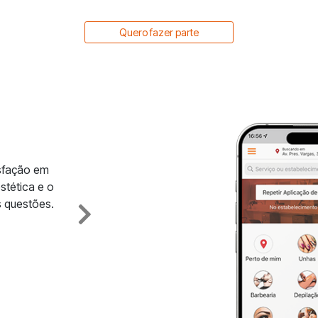
Quero fazer parte
isfação em
stética e o
 questões.