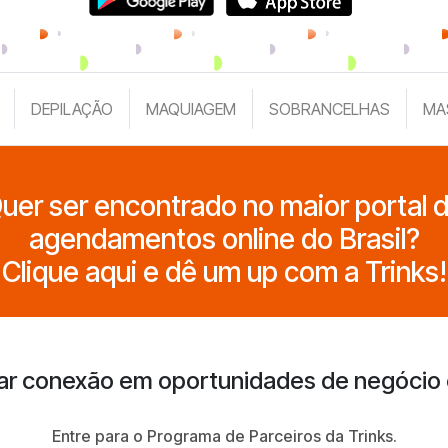
DEPILAÇÃO
MAQUIAGEM
SOBRANCELHAS
MA
uer ser encontrado no maior portal 
agendamentos online do Brasil?
Clique aqui e dê um up com a Trinks!
ar conexão em oportunidades de negócio
Entre para o Programa de Parceiros da Trinks.