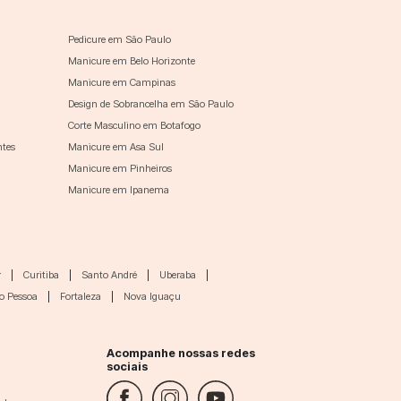
Pedicure em São Paulo
Manicure em Belo Horizonte
Manicure em Campinas
Design de Sobrancelha em São Paulo
Corte Masculino em Botafogo
ntes
Manicure em Asa Sul
Manicure em Pinheiros
Manicure em Ipanema
r
|
Curitiba
|
Santo André
|
Uberaba
|
o Pessoa
|
Fortaleza
|
Nova Iguaçu
Acompanhe nossas redes
sociais