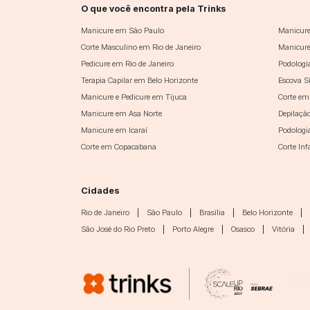
O que você encontra pela Trinks
Manicure em São Paulo
Manicure
Corte Masculino em Rio de Janeiro
Manicure
Pedicure em Rio de Janeiro
Podologi
Terapia Capilar em Belo Horizonte
Escova S
Manicure e Pedicure em Tijuca
Corte em
Manicure em Asa Norte
Depilaçã
Manicure em Icaraí
Podologi
Corte em Copacabana
Corte In
Cidades
Rio de Janeiro
|
São Paulo
|
Brasília
|
Belo Horizonte
|
São José do Rio Preto
|
Porto Alegre
|
Osasco
|
Vitória
|