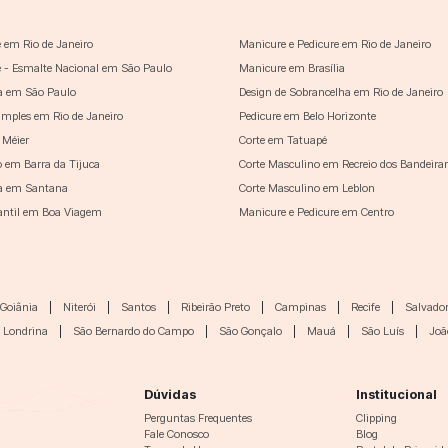
 em Rio de Janeiro
Manicure e Pedicure em Rio de Janeiro
 - Esmalte Nacional em São Paulo
Manicure em Brasília
a em São Paulo
Design de Sobrancelha em Rio de Janeiro
imples em Rio de Janeiro
Pedicure em Belo Horizonte
 Méier
Corte em Tatuapé
o em Barra da Tijuca
Corte Masculino em Recreio dos Bandeira
a em Santana
Corte Masculino em Leblon
fantil em Boa Viagem
Manicure e Pedicure em Centro
Goiânia
|
Niterói
|
Santos
|
Ribeirão Preto
|
Campinas
|
Recife
|
Salvado
Londrina
|
São Bernardo do Campo
|
São Gonçalo
|
Mauá
|
São Luís
|
Joã
Dúvidas
Institucional
Perguntas Frequentes
Clipping
Fale Conosco
Blog