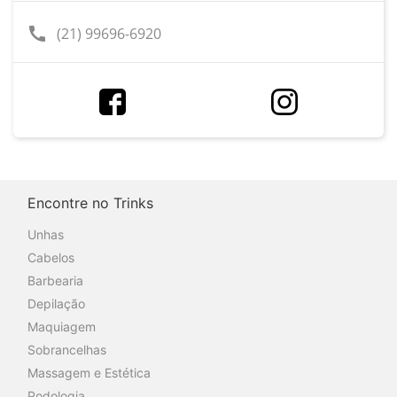
call
(21) 99696-6920
Encontre no Trinks
Unhas
Cabelos
Barbearia
Depilação
Maquiagem
Sobrancelhas
Massagem e Estética
Podologia